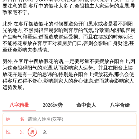
要注意的是,客厅中的假花太多了,会阻挡主人家运势的发展,导
致家宅不宁。
此外,在客厅摆放假花的时候要避免开门见水或者是看不到阳
光的地方,不然就很容易影响到客厅的气氛,导致室内阴郁,容易
产生晦气和霉运,进而造成财运受损。而且在摆放的时候切记
不能将花束放在客厅正对着厕所门口,否则会影响自身财运,甚
至还会影响夫妻感情。
另外,在客厅中摆放假花的话,一定要尽量不要摆放在阳台上,因
为这会阻碍阳气的流通,从而影响家人运势。并且在阳台上摆
放花卉是有一定的忌讳的,特别是在阳台上摆放花卉,那么会使
得客厅过得不舒心,影响到家人的身心健康,进而就会影响家人
运势发展。
八字精批
2026运势
命中贵人
八字合婚
姓 名
性 别
男
女