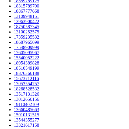
18559789125
18315789700
18867777668
13109948151
13963900422
18750587345
13100252575
17359235532
18687965699
17548909999
17605095967
15540052222
18954389828
18510549199
18876366188
15673712116
13953554757
18268528532
13517131326
13012656156
19110402109
13660485663
15910131515
13544355277
13321617158